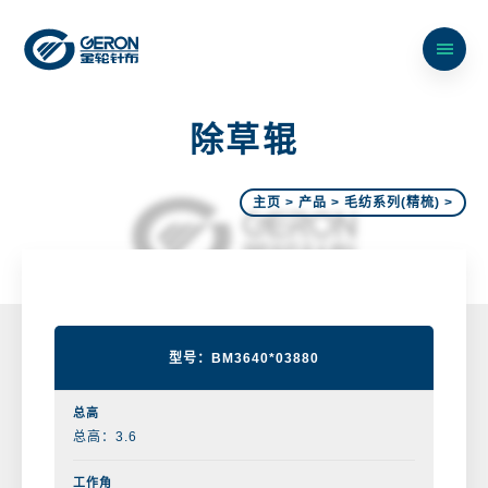
除
草
辊
主页
>
产品
>
毛纺系列(精梳)
>
型号：BM3640*03880
总高：3.6