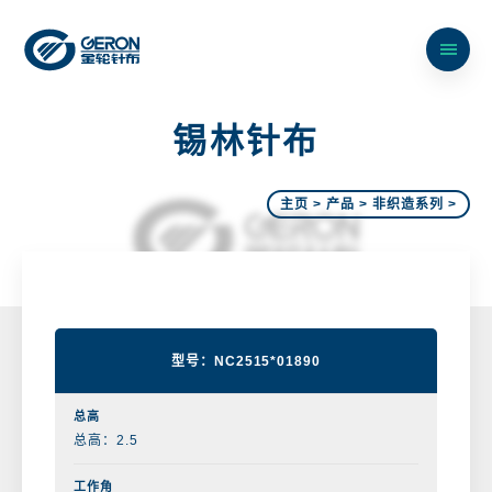
锡
林
针
布
主页
>
产品
>
非织造系列
>
型号：NC2515*01890
总高：2.5