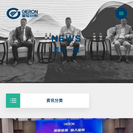
N
E
W
S
资
讯
一
览
资讯分类