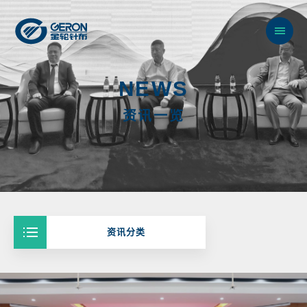
N
E
W
S
资
讯
一
览
资讯分类